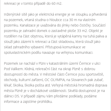
rekreaci je v tomto případě do 60 m2.
Inženýrské sítě jako je elektrická energie je ve sloupku a přivedená
na pozemek, vrtaná studna o hloubce cca 30 m na vlastním
pozemku. Kanalizace je uvažována do jímky nebo čističky. Součástí
pozemku je zahradní domek o zastavěné ploše 33 m2. Objekt je
rozdělen na část obytnou, která je vytápěná kamny na tuhá paliva a
slouží jako zázemí k rekreaci a část skladovou, která slouží jako
sklad zahradního vybavení. Přístupová komunikace ve
spoluvlastnickém podílu navazuje na veřejnou komunikaci.
Pozemek se nachází v Plzni v katastrálním území Černice v ulici
Pod Valíkem. Klidná, rekreační část na okraji Plzně s dobrou
dostupností do města. V městské části Černice jsou sportoviště,
obchody, kulturní zařízení, OC OLYMPIA, na Slovanech pak zubař,
lékař, školka, školka pošta atd. Veřejná městská hromadná doprava
města Plzně je v docházkové vzdálenosti. Skvělá dostupnost je na
dálnici D5. V případě zájmu Vám předáme podklady, podáme
informace a zajistíme prohlídku.