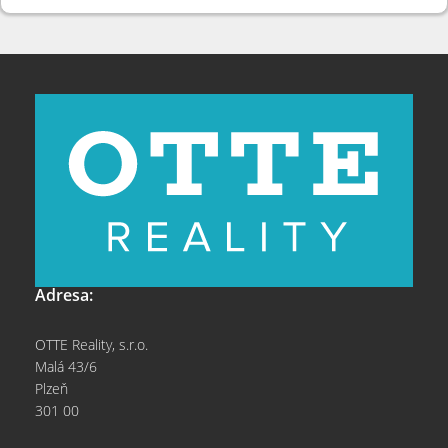
Adresa:
OTTE Reality, s.r.o.
Malá 43/6
Plzeň
301 00