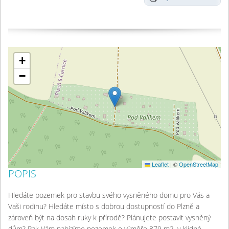
+
−
Leaflet
|
©
OpenStreetMap
POPIS
Hledáte pozemek pro stavbu svého vysněného domu pro Vás a
Vaši rodinu? Hledáte místo s dobrou dostupností do Plzně a
zároveň být na dosah ruky k přírodě? Plánujete postavit vysněný
dům? Pak Vám nabízíme pozemek o výměře 879 m2, v klidné