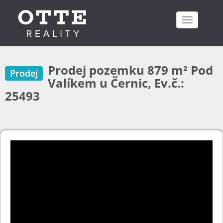
Toggle
navigation
Prodej pozemku 879 m² Pod
Prodej
Valíkem u Černic, Ev.č.:
25493