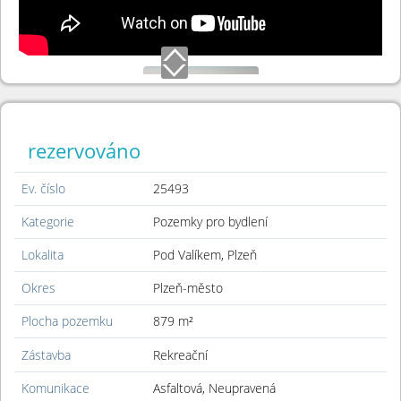
rezervováno
Ev. číslo
25493
Kategorie
Pozemky pro bydlení
Lokalita
Pod Valíkem, Plzeň
Okres
Plzeň-město
Plocha pozemku
879 m²
Stavba
Rekreační chata
Zástavba
Rekreační
Komunikace
Asfaltová, Neupravená