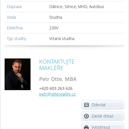
Doprava
Dálnice, Silnice, MHD, Autobus
Voda
Studna
Elektřina
230V
Typ studny
Vrtaná studna
KONTAKTUJTE
MAKLÉŘE
Petr Otte, MBA
+420 603 263 626
petr@ottereality.cz
Odeslat
Zaslat dotaz
Vytisknout