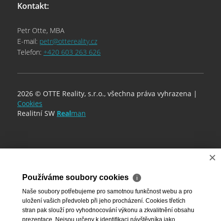
Kontakt:
Petr Otte, MBA
E-mail:
petr@ottereality.cz
Telefon:
+420 603 263 626
2026 © OTTE Reality, s.r.o., všechna práva vyhrazena |
Cookies
Realitní SW
Real
man
×
Používáme soubory cookies
ℹ
Naše soubory potřebujeme pro samotnou funkčnost webu a pro
uložení vašich předvoleb při jeho procházení. Cookies třetích
stran pak slouží pro vyhodnocování výkonu a zkvalitnění obsahu
prezentace. Nejsou určeny k identifikaci návštěvníka jako