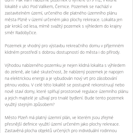
lokalitě v ulici Pod Valíkem, Černice. Pozemek se nachází v
zastavitelném území, určeného dle platného územního plánu
města Plzně v území určeném jako plochy rekreace. Lokalita jen
pár kroků od lesa, mírně svažitý pozemek s výhledem do krajiny
směr Radobyčice.
Pozemek je vhodný pro výstavbu rekreačního domu v příjemném
klidném prostředí s dobrou dostupností do města i do přírody.
Výhodou nabízeného pozemku je nejen klidná lokalita s výhledem
do zeleně, ale také skutečnost, že nabízený pozemek je napojen
na elektrickou energii a je vybudován nový vrt pro zásobování
pitnou vodou. V celé této lokalitě se postupně rekonstruují nebo
nově staví domy, které splňují prostorové regulace územního plánu
a jejich majitelé je užívají pro trvalé bydlení. Bude tento pozemek
využitý stejným způsobem?
Město Plzeň má platný územní plán, ve kterém jsou zřejmé
přesnější definice využití území určeném jako plochy rekreace.
Zastavěná plocha objektů určených pro individuální rodinnou